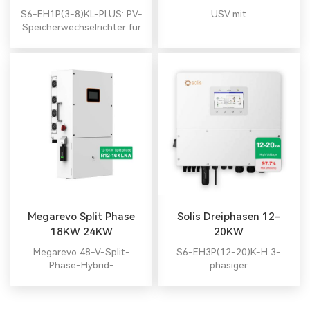
Energiespeicher-
S6-EH1P(3-8)KL-PLUS: PV-
USV mit
Wechselrichter
Speicherwechselrichter für
Privathaushalte, 32 A MPPT,
6-stufiges Laden/Entladen,
Batterieschutz,
Parallelunterstützung bis zu
48 kW, USV- und
Generatorschnittstelle für
zuverlässige
Stromversorgung.
Megarevo Split Phase
Solis Dreiphasen 12-
18KW 24KW
20KW
Energiespeicher-
Energiespeicherwechselricht
Megarevo 48-V-Split-
S6-EH3P(12-20)K-H 3-
Wechselrichter
Phase-Hybrid-
phasiger
Wechselrichter für die
Energiespeicherwechselrichter
Energiespeicherung im
für
Haushalt liefern bis zu 10
Wohn-/Gewerbegebäude.