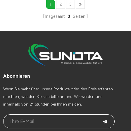
kW und unterstützen ≤6
Ausgestattet mit 4 MPPTs,
1
2
3
parallel geschaltete
200% 10s
Einheiten. Das integrierte
Überlastungsschutz, USV-
Insgesamt
3
Seiten
Smart-Display ermöglicht
Schaltfunktion und
einfache Bedienung und
Unterstützung für
Wartung.
unsymmetrische/halbperiodische
Lasten. Ermöglicht die
Integration von Generatoren
& den Parallelbetrieb
mehrerer Geräte.
Abonnieren
Wenn Sie mehr über unsere Produkte oder den Preis erfahren
möchten, wenden Sie sich bitte an uns. Wir werden uns
innerhalb von 24 Stunden bei Ihnen melden.