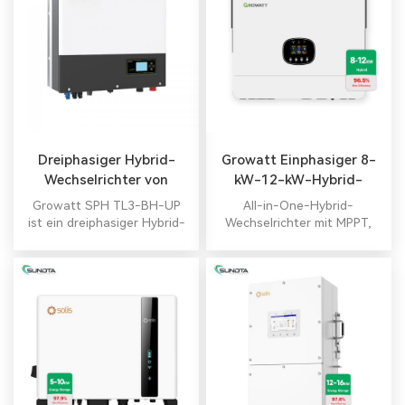
Dreiphasiger Hybrid-
Growatt Einphasiger 8-
Wechselrichter von
kW-12-kW-Hybrid-
Growatt
Wechselrichter
Growatt SPH TL3-BH-UP
All-in-One-Hybrid-
ist ein dreiphasiger Hybrid-
Wechselrichter mit MPPT,
Wechselrichter für den
reiner Sinuswelle und USV-
Einsatz im privaten und
Funktionen für Off-
kleinindustriellen Bereich.
Grid-/Backup-
Verfügbare Leistungen: 4
Anwendungen. Batterie
kW, 5 kW, 6 kW, 7 kW, 8 kW,
optional. WLAN/4G-
10 kW. Ein optimal
Überwachung inklusive.
konzipiertes Hybridsystem
mit SPH-Wechselrichtern,
Batteriepack und weiterem
Zubehör maximiert die