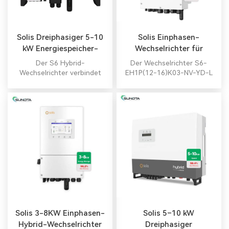
Autarkie einer Solaranlage
und senkt die Stromkosten.
Solis Dreiphasiger 5-10
Solis Einphasen-
kW Energiespeicher-
Wechselrichter für
Wechselrichter
Energiespeicherung, 12–
Der S6 Hybrid-
Der Wechselrichter S6-
16 kW
Wechselrichter verbindet
EH1P(12-16)K03-NV-YD-L
Solarmodule und
unterstützt 40 A MPPT
Hochspannungsbatterien
(182/210 mm Panele),
und speichert tagsüber
Batterieschutz,
Solarenergie für die
Parallelaufbauten (max. 160
Nutzung in der Nacht. Keine
kW), AC-Kopplung und 350
Netzabhängigkeit – keine
A Laden/Entladen für
Netzkosten
hochdichte PV-Speicher in
Wohngebäuden.
Solis 3-8KW Einphasen-
Solis 5–10 kW
Hybrid-Wechselrichter
Dreiphasiger