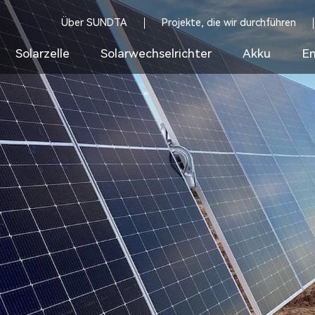
Über SUNDTA
Projekte, die wir durchführen
Solarzelle
Solarwechselrichter
Akku
En