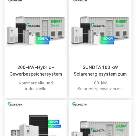
Solarenergiesysteme.
Solarenergiesysteme.
200-kW-Hybrid-
SUNDTA 100 kW
Gewerbespeichersystem
Solarenergiesystem zum
vom Entwurf bis zur
Fabrikpreis
Kommerzielle und
100-kW-
Installation
industrielle
Solarenergiesystem mit
Solarstromanlage 200 kW
hoher Qualität und
wettbewerbsfähigem Preis