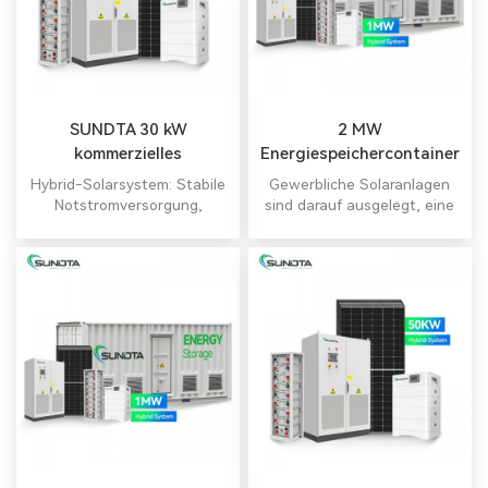
SUNDTA 30 kW
2 MW
kommerzielles
Energiespeichercontainer-
Solarsystem
Solarsystem
Hybrid-Solarsystem: Stabile
Gewerbliche Solaranlagen
Notstromversorgung,
sind darauf ausgelegt, eine
sichere Netzstabilität
erhebliche Menge Strom
bereitzustellen, um den
Energiebedarf von
Gewerbegebäuden oder
Unternehmen zu decken.