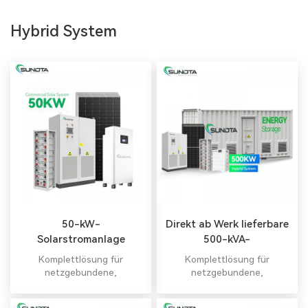
Hybrid System
50-kW-
Direkt ab Werk lieferbare
Solarstromanlage
500-kVA-
Solarstromanlage mit
Komplettlösung für
Komplettlösung für
professionellem Service
netzgebundene,
netzgebundene,
netzunabhängige und
netzunabhängige und
hybride
hybride