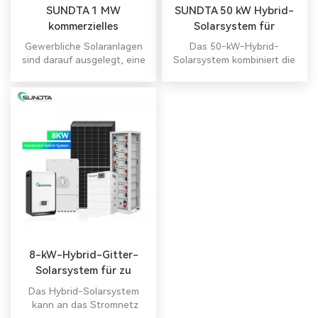
SUNDTA 1 MW
SUNDTA 50 kW Hybrid-
kommerzielles
Solarsystem für
Hybridsystem
gewerbliche Zwecke
Gewerbliche Solaranlagen
Das 50-kW-Hybrid-
sind darauf ausgelegt, eine
Solarsystem kombiniert die
erhebliche Menge Strom
Vorteile der
bereitzustellen, um den
Solarstromerzeugung mit
Energiebedarf von
Hybridfunktionalität,
Gewerbegebäuden oder
Energiespeicherung,
Unternehmen zu decken.
Netzanbindung,
Energieeffizienz,
Skalierbarkeit und
Fernüberwachungsfunktionen.
8-kW-Hybrid-Gitter-
Solarsystem für zu
Hause
Das Hybrid-Solarsystem
kann an das Stromnetz
angeschlossen werden,