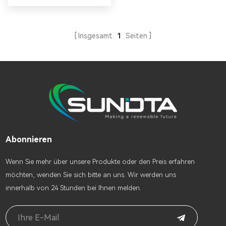
Eigenverbrauch zuerst,
überschüssiger Strom kann
in der Batterie gespeichert
Insgesamt
1
Seiten
werden. DasHybrid-
Solarsystem besteht
hauptsächlich aus PV-
Modulen, Hybrid-
Wechselrichter,
Montagesystem, Batterie
usw.
Abonnieren
Wenn Sie mehr über unsere Produkte oder den Preis erfahren
möchten, wenden Sie sich bitte an uns. Wir werden uns
innerhalb von 24 Stunden bei Ihnen melden.