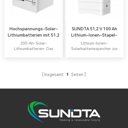
Hochspannungs-Solar-
SUNDTA 51,2 V 100 Ah
Lithiumbatterien mit 51,2
Lithium-Ionen-Stapel-
V und 200 Ah
Solarbatterie
200-Ah-Solar-
Lithium-Ionen-
Lithiumbatterien: Das
Solarbatteriespeicher zur
gesamte Modul ist ungiftig,
Energiespeicherung zu
umweltfreundlich und
Hause Lieferant von 51,2-V-
umweltfreundlich.
Lithium-Ionen-Batterien
zum besten Preis.
Insgesamt
1
Seiten