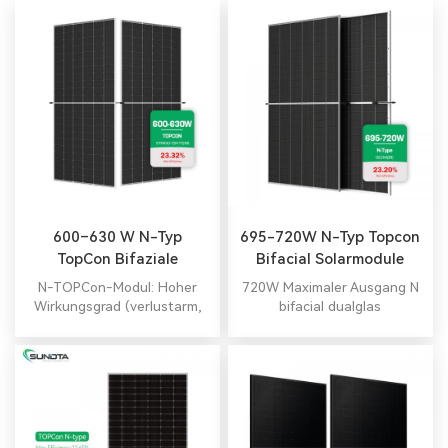
600–630 W N-Typ
695-720W N-Typ Topcon
TopCon Bifaziale
Bifacial Solarmodule
Solarmodule
N-TOPCon-Modul: Hoher
720W Maximaler Ausgang N
Wirkungsgrad (verlustarm,
bifacial dualglas
LID/LETID-resistent,
monokristalline Module vom
hervorragende
Typ Typ
Schwachlichtbeständigkeit).
Umweltfreundlich
(fluoreszenzfrei, bleiarm),
rissbeständig und PID-
sicher. Getestet auf