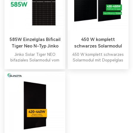
Sand/Salz/Ammoniak und
5400/2400 Pa Belastung –
langlebig unter rauen
Bedingungen.
585W Einzelglas Bificail
450 W komplett
Tiger Neo N-Typ Jinko
schwarzes Solarmodul
Solarmodul
mit Doppelglas vom Typ
Jinko Solar Tiger NEO
450 W komplett schwarzes
N
bifaziales Solarmodul vom
Solarmodul mit Doppelglas
Typ N
vom Typ N