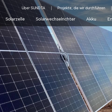
Über SUNDTA
Projekte, die wir durchführen
Solarzelle
Solarwechselrichter
Akku
En