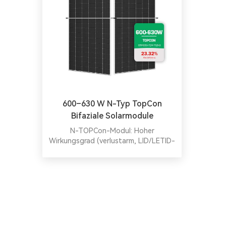
600–630 W N-Typ TopCon
Bifaziale Solarmodule
N-TOPCon-Modul: Hoher
Wirkungsgrad (verlustarm, LID/LETID-
resistent, hervorragende
Schwachlichtbeständigkeit).
Umweltfreundlich (fluoreszenzfrei,
bleiarm), rissbeständig und PID-sicher.
Getestet auf Sand/Salz/Ammoniak
und 5400/2400 Pa Belastung –
langlebig unter rauen Bedingungen.