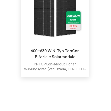
600–630 W N-Typ TopCon
Bifaziale Solarmodule
N-TOPCon-Modul: Hoher
Wirkungsgrad (verlustarm, LID/LETID-
resistent, hervorragende
Schwachlichtbeständigkeit).
Umweltfreundlich (fluoreszenzfrei,
bleiarm), rissbeständig und PID-sicher.
Getestet auf Sand/Salz/Ammoniak
und 5400/2400 Pa Belastung –
langlebig unter rauen Bedingungen.