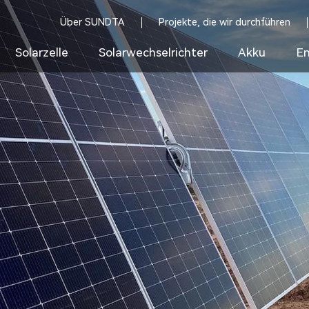
Über SUNDTA
Projekte, die wir durchführen
Solarzelle
Solarwechselrichter
Akku
En