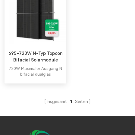
695-720W N-Typ Topcon
Bifacial Solarmodule
720W Maximaler Ausgang N
bifacial dualglas
monokristalline Module vom
Typ Typ
Insgesamt
1
Seiten