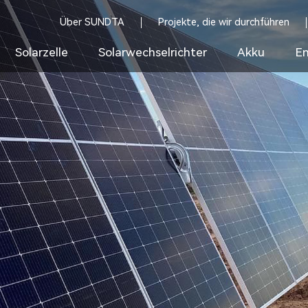
Über SUNDTA
Projekte, die wir durchführen
Solarzelle
Solarwechselrichter
Akku
En