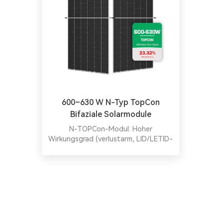
600–630 W N-Typ TopCon
Bifaziale Solarmodule
N-TOPCon-Modul: Hoher
Wirkungsgrad (verlustarm, LID/LETID-
resistent, hervorragende
Schwachlichtbeständigkeit).
Umweltfreundlich (fluoreszenzfrei,
bleiarm), rissbeständig und PID-sicher.
Getestet auf Sand/Salz/Ammoniak
und 5400/2400 Pa Belastung –
langlebig unter rauen Bedingungen.