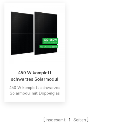
450 W komplett
schwarzes Solarmodul
mit Doppelglas vom Typ
450 W komplett schwarzes
N
Solarmodul mit Doppelglas
vom Typ N
Insgesamt
1
Seiten