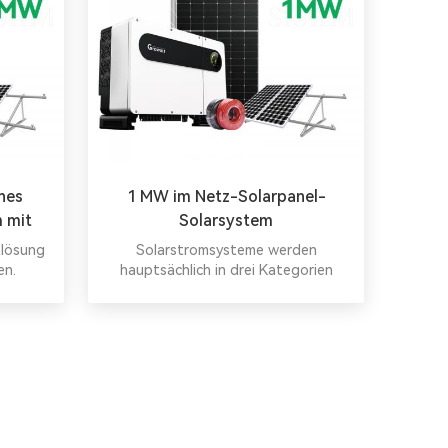
nes
1 MW im Netz-Solarpanel-
 mit
Solarsystem
tlösung
Solarstromsysteme werden
en.
hauptsächlich in drei Kategorien
unterteilt: netzgebundene Systeme,
Hybrid-Solarsysteme und
netzunabhängige Solarsysteme.
Sundta bietet eine Komplettlösung
für Ihre Solarstromanlagen.