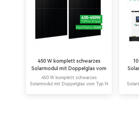
450 W komplett schwarzes
10
Solarmodul mit Doppelglas vom
Sola
Typ N
450 W komplett schwarzes
Solarmodul mit Doppelglas vom Typ N
Solar
Str
Allgem
L