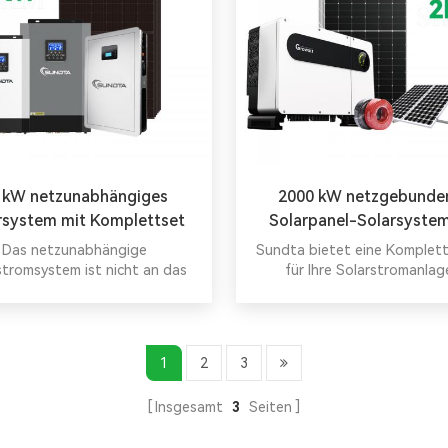
 kW netzunabhängiges
2000 kW netzgebunde
rsystem mit Komplettset
Solarpanel-Solarsystem
Komplettset
Das netzunabhängige
Sundta bietet eine Komplet
stromsystem ist nicht an das
für Ihre Solarstromanlag
omnetz angeschlossen. Im
einen umfasst es Solarmodule,
aderegler, Batterien und
Wechselrichter.
1
2
3
Insgesamt
3
Seiten