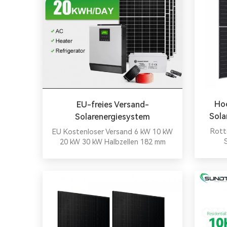
Ho
EU-freies Versand-
Sola
Solarenergiesystem
S
Rott
EU Kostenloser Versand 6 kW 10 kW
20 kW 30 kW Halbzellen 182 mm
monok
Solarmodule Zellen 48 V LiFePO4
Batterie Solarenergiesystem