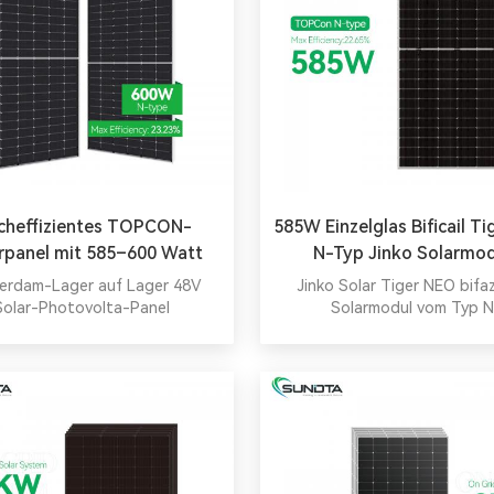
cheffizientes TOPCON-
585W Einzelglas Bificail T
rpanel mit 585–600 Watt
N-Typ Jinko Solarmod
olarenergiesystem für
erdam-Lager auf Lager 48V
Jinko Solar Tiger NEO bifaz
Tauchwasser-Farm-
Solar-Photovolta-Panel
Solarmodul vom Typ N
ristallines Solarpanel 600W
Weidepumpen