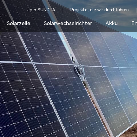
Über SUNDTA
Projekte, die wir durchführen
Solarzelle
Solarwechselrichter
Akku
En