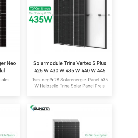
iger Neo
Solarmodule Trina Vertex S Plus
ul
425 W 430 W 435 W 440 W 445
Watt
iales
Tsm-neg9r.28 Solarenergie-Panel 435
W Halbzelle Trina Solar Panel Preis