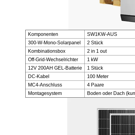
Komponenten
SW1KW-AUS
300-W-Mono-Solarpanel
2 Stück
Kombinationsbox
2 in 1 out
Off-Grid-Wechselrichter
1 kW
12V 200AH GEL-Batterie
1 Stück
DC-Kabel
100 Meter
MC4-Anschluss
4 Paare
Montagesystem
Boden oder Dach (kund