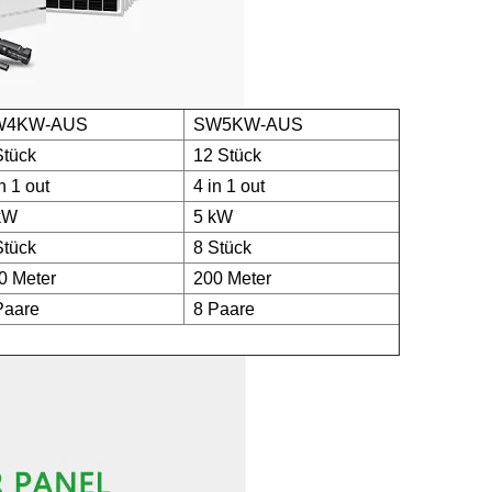
W4KW-AUS
SW5KW-AUS
Stück
12 Stück
n 1 out
4 in 1 out
kW
5 kW
Stück
8 Stück
0 Meter
200 Meter
Paare
8 Paare