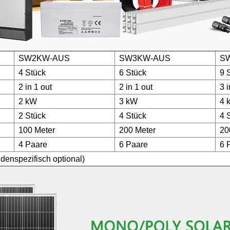
SW2KW-AUS
SW3KW-AUS
S
4 Stück
6 Stück
9 
2 in 1 out
2 in 1 out
3 i
2 kW
3 kW
4 
2 Stück
4 Stück
4 
100 Meter
200 Meter
20
4 Paare
6 Paare
6 
enspezifisch optional)