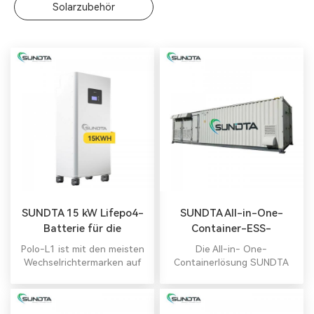
Solarzubehör
SUNDTA 15 kW Lifepo4-
SUNDTA All-in-One-
Batterie für die
Container-ESS-
Energiespeicherung von
Speichersystem
Polo-L1 ist mit den meisten
Die All-in- One-
Solarhäusern
Wechselrichtermarken auf
Containerlösung SUNDTA
dem Markt kompatibel.
ESS bietet Kunden die
Flexibilität, das System an
praktisch jedem Ort im Netz