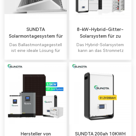
SUNDTA
8-kW-Hybrid-Gitter-
Solarmontagesystem für
Solarsystem für zu
Flachdach
Hause
Das Ballastmontagegestell
Das Hybrid-Solarsystem
ist eine ideale Lösung für
kann an das Stromnetz
den Einsatz in
angeschlossen werden,
Industriegebäuden mit
Eigenverbrauch zuerst,
geringer Aufnahme
überschüssiger Strom kann
zusätzlicher Lasten. Das
in der Batterie gespeichert
System wird in kompakter
werden. DasHybrid-
Form geliefert, um Kosten
Solarsystem besteht
zu sparen . Alles in einem
hauptsächlich aus PV-
Hybrid-Wechselrichter Alles
Modulen, Hybrid-
in einem Hybrid-
Wechselrichter,
Wechselrichter
Montagesystem, Batterie
usw.
Hersteller von
SUNDTA 200ah 10KWH