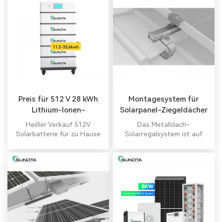
einzusetzen
Preis für 512 V 28 kWh
Montagesystem für
Lithium-Ionen-
Solarpanel-Ziegeldächer
Solarbatteriespeicher
Heißer Verkauf 512V
Das Metalldach-
Solarbatterie für zu Hause
Solarregalsystem ist auf
mit konkurrenzfähigem Preis
größtmögliche Flexibilität
und hoher Qualität.
bei der Gestaltung und
Planung von gewerblichen
und privaten
Dachsolarsystemen
ausgelegt. Alles in einem
Hybrid-Wechselrichter Alles
in einem Hybrid-
Wechselrichter