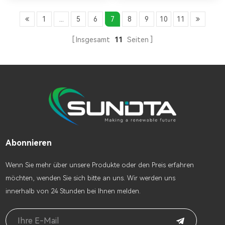
umweltfreundlich.
Lithium-Ionen-Batterien
zum besten Preis.
1
...
5
6
7
8
9
10
11
Insgesamt
11
Seiten
Abonnieren
Wenn Sie mehr über unsere Produkte oder den Preis erfahren
möchten, wenden Sie sich bitte an uns. Wir werden uns
innerhalb von 24 Stunden bei Ihnen melden.