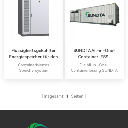
Flüssigkeitsgekühlter
SUNDTA All-in-One-
Energiespeicher für den
Container-ESS-
Außenbereich
Speichersystem
Containerisiertes
Die All-in- One-
Konvergenter Schrank
Speichersystem
Containerlösung SUNDTA
ESS bietet Kunden die
Flexibilität, das System an
praktisch jedem Ort im Netz
einzusetzen
Insgesamt
1
Seiten