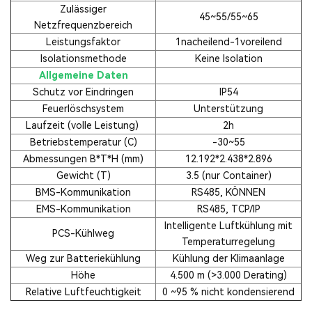
Zulässiger
45~55/55~65
Netzfrequenzbereich
Leistungsfaktor
1nacheilend-1voreilend
Isolationsmethode
Keine Isolation
Allgemeine Daten
Schutz vor Eindringen
IP54
Feuerlöschsystem
Unterstützung
Laufzeit (volle Leistung)
2h
Betriebstemperatur (C)
-30~55
Abmessungen B*T*H (mm)
12.192*2.438*2.896
Gewicht (T)
3.5 (nur Container)
BMS-Kommunikation
RS485, KÖNNEN
EMS-Kommunikation
RS485, TCP/IP
Intelligente Luftkühlung mit
PCS-Kühlweg
Temperaturregelung
Weg zur Batteriekühlung
Kühlung der Klimaanlage
Höhe
4.500 m (>3.000 Derating)
Relative Luftfeuchtigkeit
0 ~95 % nicht kondensierend