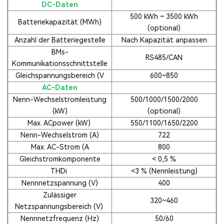
DC-Daten
500 kWh ~ 3500 kWh
Batteriekapazität (MWh)
(optional)
Anzahl der Batteriegestelle
Nach Kapazität anpassen
BMs-
RS485/CAN
Kommunikationsschnittstelle
Gleichspannungsbereich (V
600~850
AC-Daten
Nenn-Wechselstromleistung
500/1000/1500/2000
(kW)
(optional)
Max. ACpower (kW)
550/1100/1650/2200
Nenn-Wechselstrom (A)
722
Max. AC-Strom (A
800
Gleichstromkomponente
< 0,5 %
THDi
<3 % (Nennleistung)
Nennnetzspannung (V)
400
Zulässiger
320~460
Netzspannungsbereich (V)
Nennnetzfrequenz (Hz)
50/60