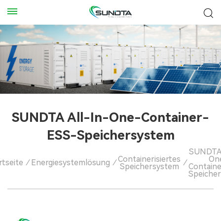
SUNDTA All-In-One-Container-
ESS-Speichersystem
SUNDTA 
Containerisiertes
On
rtseite
/
Energiesystemlösung
/
/
Speichersystem
Contain
Speiche