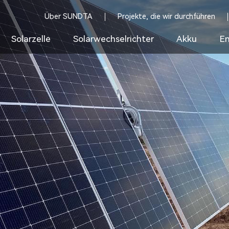
Über SUNDTA
Projekte, die wir durchführen
Solarzelle
Solarwechselrichter
Akku
En