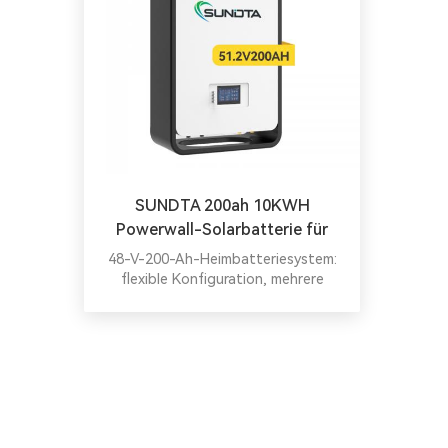
SUNDTA 200ah 10KWH
Powerwall-Solarbatterie für
Speichersystemkosten
48-V-200-Ah-Heimbatteriesystem:
flexible Konfiguration, mehrere
Batteriemodule können zur
Erweiterung von Kapazität und
Leistung parallel geschaltet werden.