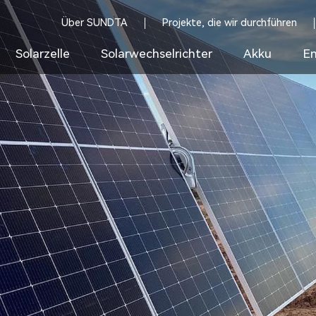
Über SUNDTA
Projekte, die wir durchführen
Solarzelle
Solarwechselrichter
Akku
En