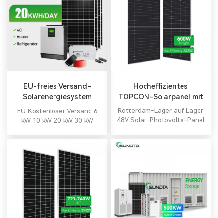
Hocheffizientes
EU-freies Versand-
TOPCON-Solarpanel mit
Solarenergiesystem
585–600 Watt
Rotterdam-Lager auf Lager
EU Kostenloser Versand 6
Solarenergiesystem für
48V Solar-Photovolta-Panel
kW 10 kW 20 kW 30 kW
Tauchwasser-Farm-
monokristallines Solarpanel
Halbzellen 182 mm
600W
Solarmodule Zellen 48 V
Weidepumpen
LiFePO4 Batterie
Solarenergiesystem