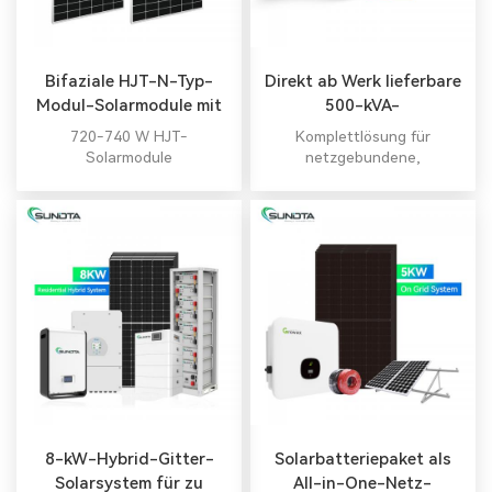
Bifaziale HJT-N-Typ-
Direkt ab Werk lieferbare
Modul-Solarmodule mit
500-kVA-
höherer Effizienz
Solarstromanlage mit
720-740 W HJT-
Komplettlösung für
professionellem Service
Solarmodule
netzgebundene,
netzunabhängige und
hybride
Solarenergiesysteme.
8-kW-Hybrid-Gitter-
Solarbatteriepaket als
Solarsystem für zu
All-in-One-Netz-