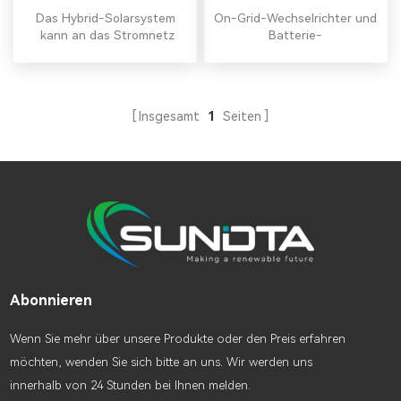
Hause
Wechselrichtersystem
Das Hybrid-Solarsystem
On-Grid-Wechselrichter und
kann an das Stromnetz
Batterie-
angeschlossen werden,
Energiespeichersystem mit
Eigenverbrauch zuerst,
hoher Qualität China
überschüssiger Strom kann
Großhandel für
in der Batterie gespeichert
netzgebundene
Insgesamt
1
Seiten
werden. DasHybrid-
Solarpanelsysteme.
Solarsystem besteht
hauptsächlich aus PV-
Modulen, Hybrid-
Wechselrichter,
Montagesystem, Batterie
usw.
Abonnieren
Wenn Sie mehr über unsere Produkte oder den Preis erfahren
möchten, wenden Sie sich bitte an uns. Wir werden uns
innerhalb von 24 Stunden bei Ihnen melden.