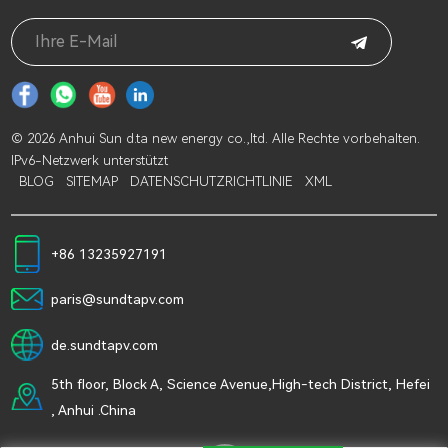
© 2026 Anhui Sun d.ta new energy co.,ltd. Alle Rechte vorbehalten.
IPv6-Netzwerk unterstützt
BLOG
SITEMAP
DATENSCHUTZRICHTLINIE
XML
+86 13235927191
paris@sundtapv.com
de.sundtapv.com
5th floor, Block A, Science Avenue,High-tech District, Hefei
, Anhui .China