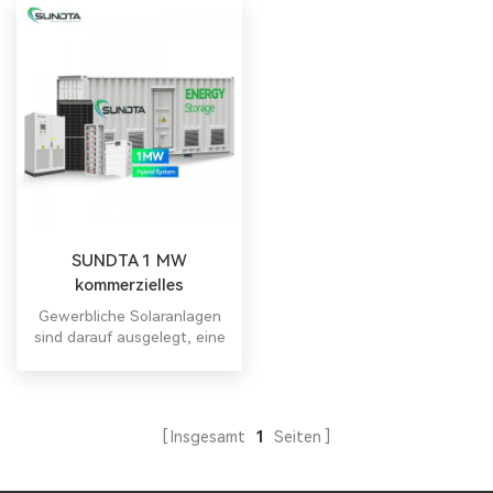
SUNDTA 1 MW
kommerzielles
Hybridsystem
Gewerbliche Solaranlagen
sind darauf ausgelegt, eine
erhebliche Menge Strom
bereitzustellen, um den
Energiebedarf von
Gewerbegebäuden oder
Insgesamt
1
Seiten
Unternehmen zu decken.