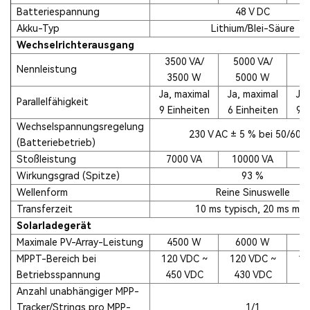
Batteriespannung
48 V DC
Akku-Typ
Lithium/Blei-Säure
Wechselrichterausgang
3500 VA/
5000 VA/
5
Nennleistung
3500 W
5000 W
5
Ja, maximal
Ja, maximal
Ja,
Parallelfähigkeit
9 Einheiten
6 Einheiten
9 E
Wechselspannungsregelung
230 V AC ± 5 % bei 50/60 
(Batteriebetrieb)
Stoßleistung
7000 VA
10000 VA
1
Wirkungsgrad (Spitze)
93 %
Wellenform
Reine Sinuswelle
Transferzeit
10 ms typisch, 20 ms max
Solarladegerät
Maximale PV-Array-Leistung
4500 W
6000 W
6
MPPT-Bereich bei
120 VDC ~
120 VDC ~
12
Betriebsspannung
450 VDC
430 VDC
4
Anzahl unabhängiger MPP-
Tracker/Strings pro MPP-
1/1