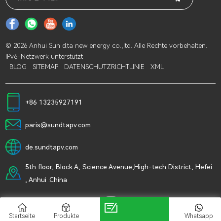
© 2026 Anhui Sun d.ta new energy co.,ltd. Alle Rechte vorbehalten.
IPv6-Netzwerk unterstützt
BLOG
SITEMAP
DATENSCHUTZRICHTLINIE
XML
+86 13235927191
paris@sundtapv.com
de.sundtapv.com
5th floor, Block A, Science Avenue,High-tech District, Hefei
, Anhui .China
Startseite
Produkte
Kontakt
Whatsapp