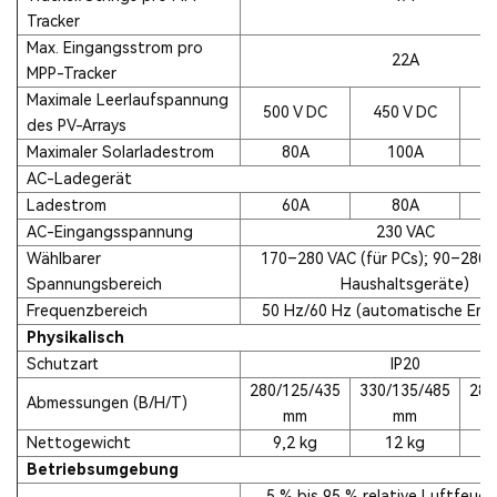
Tracker
Max. Eingangsstrom pro
22A
MPP-Tracker
Maximale Leerlaufspannung
500 V DC
450 V DC
5
des PV-Arrays
Maximaler Solarladestrom
80A
100A
AC-Ladegerät
Ladestrom
60A
80A
AC-Eingangsspannung
230 VAC
Wählbarer
170–280 VAC (für PCs); 90–280 V
Spannungsbereich
Haushaltsgeräte)
Frequenzbereich
50 Hz/60 Hz (automatische Erk
Physikalisch
Schutzart
IP20
280/125/435
330/135/485
280
Abmessungen (B/H/T)
mm
mm
Nettogewicht
9,2 kg
12 kg
Betriebsumgebung
5 % bis 95 % relative Luftfeuch