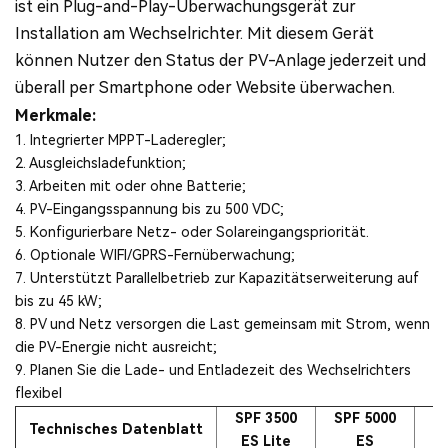
ist ein Plug-and-Play-Überwachungsgerät zur
Installation am Wechselrichter. Mit diesem Gerät
können Nutzer den Status der PV-Anlage jederzeit und
überall per Smartphone oder Website überwachen.
Merkmale:
1. Integrierter MPPT-Laderegler;
2. Ausgleichsladefunktion;
3. Arbeiten mit oder ohne Batterie;
4. PV-Eingangsspannung bis zu 500 VDC;
5. Konfigurierbare Netz- oder Solareingangspriorität.
6. Optionale WIFI/GPRS-Fernüberwachung;
7. Unterstützt Parallelbetrieb zur Kapazitätserweiterung auf
bis zu 45 kW;
8. PV und Netz versorgen die Last gemeinsam mit Strom, wenn
die PV-Energie nicht ausreicht;
9. Planen Sie die Lade- und Entladezeit des Wechselrichters
flexibel
SPF 3500
SPF 5000
S
Technisches Datenblatt
ES Lite
ES
E