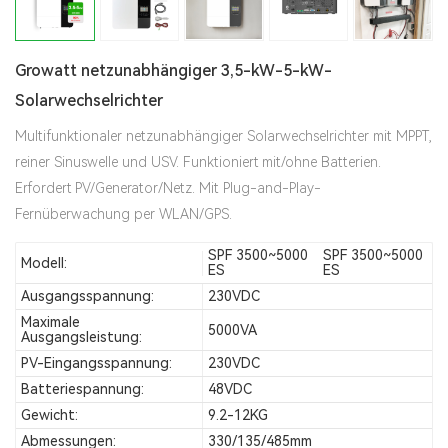
Growatt netzunabhängiger 3,5-kW-5-kW-
Solarwechselrichter
Multifunktionaler netzunabhängiger Solarwechselrichter mit MPPT,
reiner Sinuswelle und USV. Funktioniert mit/ohne Batterien.
Erfordert PV/Generator/Netz. Mit Plug-and-Play-
Fernüberwachung per WLAN/GPS.
SPF 3500~5000
SPF 3500~5000
Modell:
ES
ES
Ausgangsspannung:
230VDC
Maximale
5000VA
Ausgangsleistung:
PV-Eingangsspannung:
230VDC
Batteriespannung:
48VDC
Gewicht:
9.2-12KG
Abmessungen:
330/135/485mm