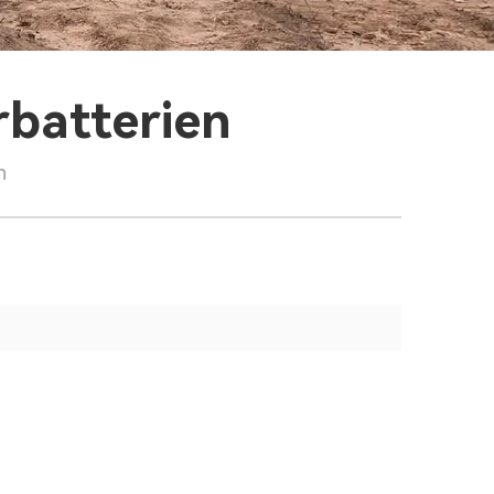
rbatterien
n