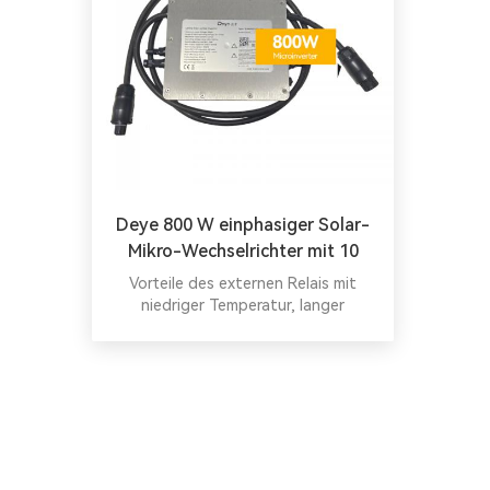
Deye 800 W einphasiger Solar-
Mikro-Wechselrichter mit 10
Jahren Garantie
Vorteile des externen Relais mit
niedriger Temperatur, langer
Lebensdauer und einfacherer
Wartung Alles in einem Hybrid-
Wechselrichter