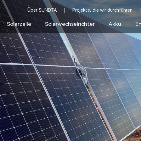
Über SUNDTA
Projekte, die wir durchführen
Solarzelle
Solarwechselrichter
Akku
En