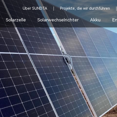
Über SUNDTA
Projekte, die wir durchführen
Solarzelle
Solarwechselrichter
Akku
En