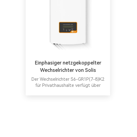
Einphasiger netzgekoppelter
Wechselrichter von Solis
Der Wechselrichter S6-GR1P(7-8)K2
für Privathaushalte verfügt über
einen maximalen Eingang von 14
A/String, duales MPPT, IP66,
kompaktes Design und erweiterte
Sicherheit für zuverlässige, effiziente
PV-Anlagen.