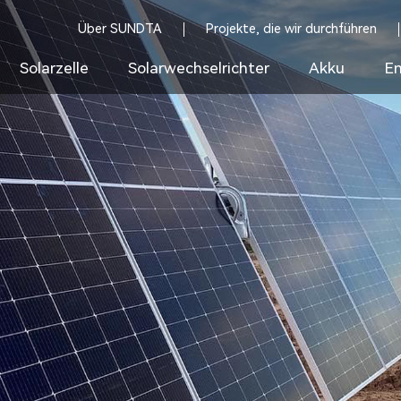
Über SUNDTA
Projekte, die wir durchführen
Solarzelle
Solarwechselrichter
Akku
En