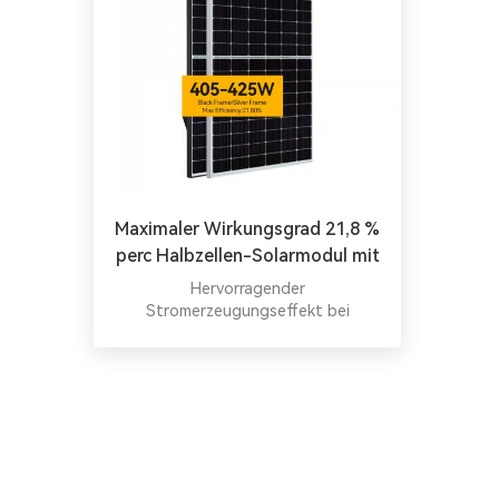
Maximaler Wirkungsgrad 21,8 %
perc Halbzellen-Solarmodul mit
425 W
Hervorragender
Stromerzeugungseffekt bei
schwachem Licht: 430-W-
Dachschindeln-Solarpanel
Gewährleistung einer kontinuierlichen
Leistung bei bewölktem Himmel. 445-
Watt-Solarpanel zu verkaufen.