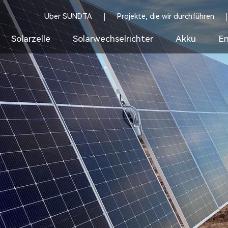
Über SUNDTA
Projekte, die wir durchführen
Solarzelle
Solarwechselrichter
Akku
En