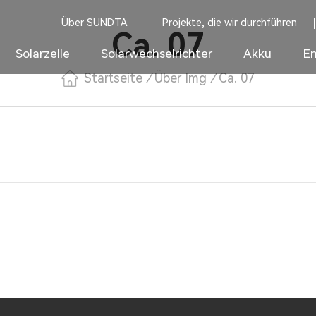
Über SUNDTA
Projekte, die wir durchführen
Ca. 07
Solarzelle
Solarwechselrichter
Akku
En
Startseite
/
Über Img
/
Ca. 07