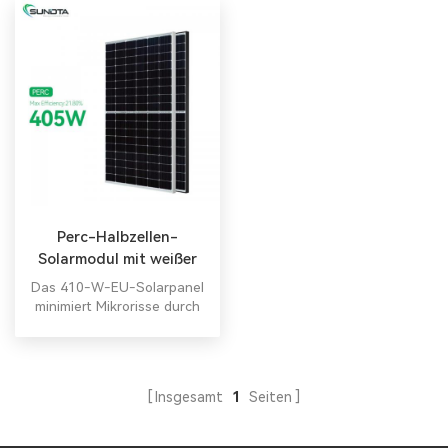
Perc-Halbzellen-
Solarmodul mit weißer
Rückseite, 410 W, 420 W,
Das 410-W-EU-Solarpanel
425 W
minimiert Mikrorisse durch
innovative zerstörungsfreie
Schneidtechnologie
Photovoltaik-Panel 425
Watt.
Insgesamt
1
Seiten