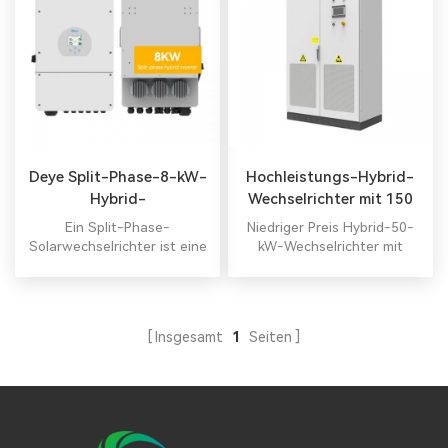
Deye Split-Phase-8-kW-
Hochleistungs-Hybrid-
Hybrid-
Wechselrichter mit 150
Solarwechselrichter
kW
Ein Split-Phase-
Niedriger Preis Hybrid-50-
Solarwechselrichter ist eine
kW-Wechselrichter mit
Art Solarwechselrichter, der
Batterieladegerät All-in-
in privaten und kleinen
One-Hybrid-100-kW-
gewerblichen
Solarwechselrichter. Alles in
Solarstromanlagen
einem Hybrid-
Insgesamt
1
Seiten
verwendet wird. Alles in
Wechselrichter Alles in
einem Hybrid-
einem Hybrid-
Wechselrichter Alles in
Wechselrichter
einem Hybrid-
Wechselrichter