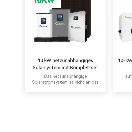
10 kW netzunabhängiges
10-kW
Solarsystem mit Komplettset
Das netzunabhängige
auf
Solarstromsystem ist nicht an das
Stromnetz angeschlossen. Im
Allgemeinen umfasst es Solarmodule,
Laderegler, Batterien und
Wechselrichter.