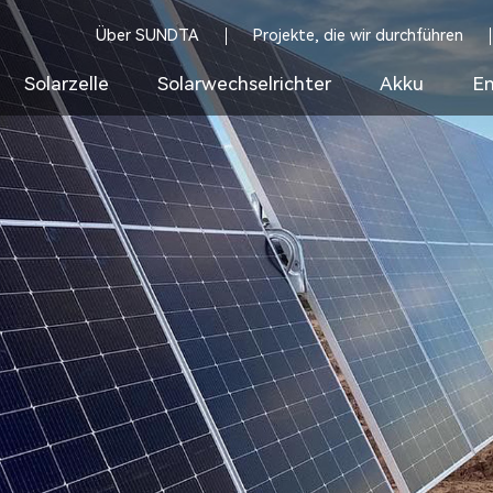
Über SUNDTA
Projekte, die wir durchführen
Solarzelle
Solarwechselrichter
Akku
En