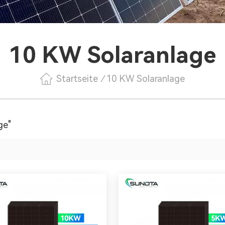
10 KW Solaranlage
Startseite
/
10 KW Solaranlage
ge"