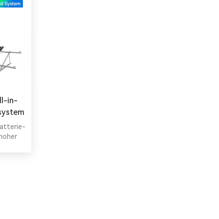
l-in-
system
atterie-
hoher
 für
ysteme.