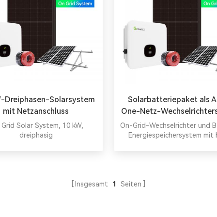
-Dreiphasen-Solarsystem
Solarbatteriepaket als Al
mit Netzanschluss
One-Netz-Wechselrichter
 Grid Solar System, 10 kW,
On-Grid-Wechselrichter und B
dreiphasig
Energiespeichersystem mit 
Qualität China Großhandel
netzgebundene Solarpanels
Insgesamt
1
Seiten